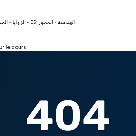
الهندسة - المحور 02 - الزوايا - الجزء 3 - مجموع أقيسة زوايا المثلث - مجموع أقيسة زوايا الرباعي
ur le cours