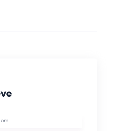
ève
Nom