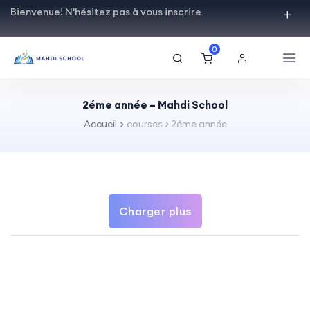
Bienvenue! N'hésitez pas à vous inscrire
0
2éme année – Mahdi School
Accueil
courses > 2éme année
Charger plus