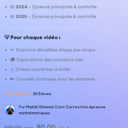
📅
2024
– Épreuve principale & contrôle
📅
2025
– Épreuve principale & contrôle
💡 Pour chaque vidéo :
✏️ Solutions détaillées étape par étape
🎓 Explications des concepts clés
⚠️ Erreurs courantes à éviter
🔑 Conseils pratiques pour les examens
25 Élèves
Par
Mahdi Ghanmi
Dans
Correction épreuve
mathématiques
80.00
د.ت
100.00
د.ت