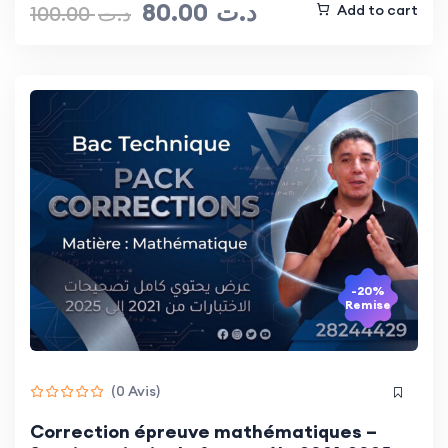
80.00
د.ت
100.00
د.ت
Add to cart
-20%
Remise
(0 Avis)
Correction épreuve mathématiques –