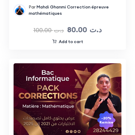
Par
Mahdi Ghanmi
Correction épreuve
mathématiques
80.00
د.ت
100.00
د.ت
Add to cart
-20%
Remise