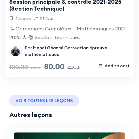
Session principale & contrôle 2021-2025
(Section Technique)
5 Lessons
5 Élèves
📝 Corrections Complètes – Mathématiques 2021-
2025 🎯 📚 Section Technique…
Par
Mahdi Ghanmi
Correction épreuve
mathématiques
80.00
د.ت
100.00
د.ت
Add to cart
VOIR TOUTES LES LEÇONS
Autres leçons