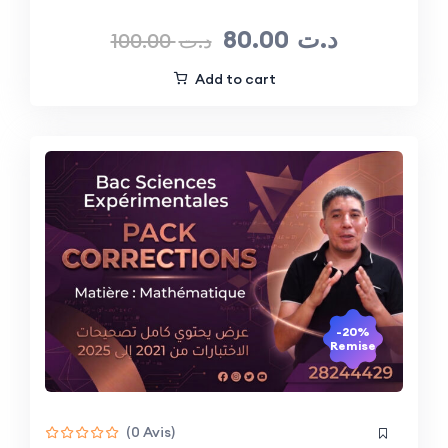
80.00
د.ت
100.00
د.ت
Add to cart
-20%
Remise
(0 Avis)