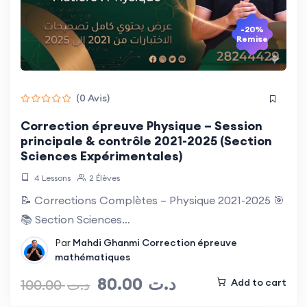
-20%
Remise
(0 Avis)
Correction épreuve Physique – Session
principale & contrôle 2021-2025 (Section
Sciences Expérimentales)
4 Lessons
2 Élèves
📝 Corrections Complètes – Physique 2021-2025 🎯
📚 Section Sciences…
Par
Mahdi Ghanmi
Correction épreuve
mathématiques
80.00
د.ت
100.00
د.ت
Add to cart