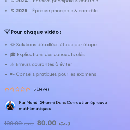
📅
2024
– Épreuve principale & contrôle
📅
2025
– Épreuve principale & contrôle
💡 Pour chaque vidéo :
✏️ Solutions détaillées étape par étape
🎓 Explications des concepts clés
⚠️ Erreurs courantes à éviter
🔑 Conseils pratiques pour les examens
5 Élèves
Par
Mahdi Ghanmi
Dans
Correction épreuve
mathématiques
80.00
د.ت
100.00
د.ت