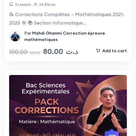
5 Lessons
34 Élèves
📝 Corrections Complètes – Mathématiques 2021-
2025 🎯 📚 Section Informatique…
Par
Mahdi Ghanmi
Correction épreuve
mathématiques
80.00
د.ت
100.00
د.ت
Add to cart
-20%