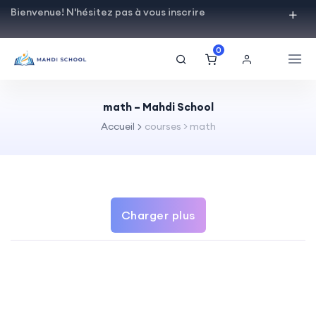
Bienvenue! N'hésitez pas à vous inscrire
0
math – Mahdi School
Accueil
courses > math
Charger plus