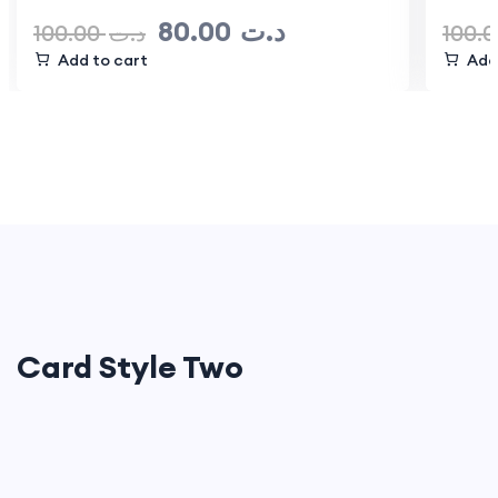
80.00
د.ت
100.00
د.ت
100.
Add to cart
Add
Card Style Two