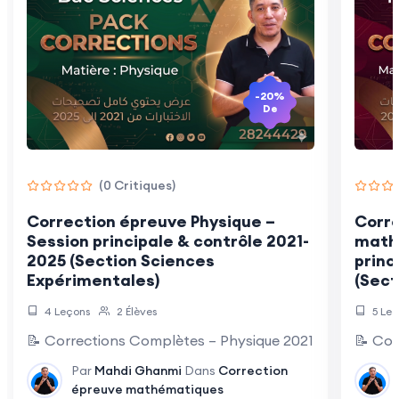
-20%
De
(0 Critiques)
Correction épreuve Physique –
Corr
Session principale & contrôle 2021-
math
2025 (Section Sciences
princ
Expérimentales)
(Sect
4 Leçons
2 Élèves
5 Leç
📝 Corrections Complètes – Physique 2021-2025 🎯 📚 S
📝 Cor
Par
Mahdi Ghanmi
Dans
Correction
épreuve mathématiques