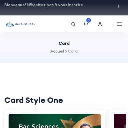
Bienvenue! N'hésitez pas à vous inscrire
0
Card
Accueil
Card
Card Style One