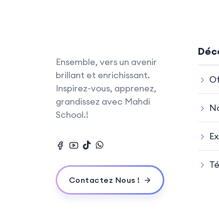
Déco
Ensemble, vers un avenir
brillant et enrichissant.
Of
Inspirez-vous, apprenez,
grandissez avec Mahdi
No
School.!
Ex
T
Contactez Nous !