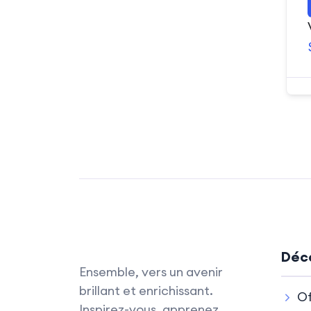
Déco
Ensemble, vers un avenir
brillant et enrichissant.
Of
Inspirez-vous, apprenez,