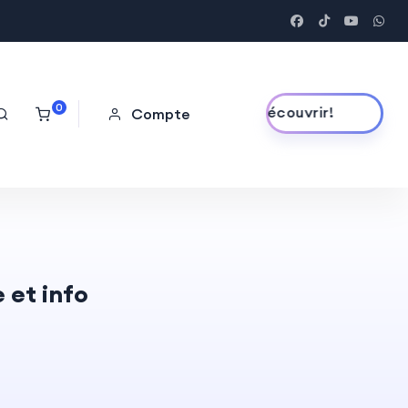
0
Découvrir!
Compte
 et info