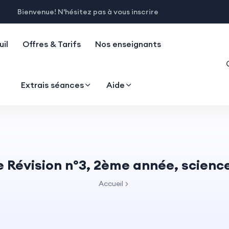
Bienvenue! N'hésitez pas à vous inscrire
il
Offres & Tarifs
Nos enseignants
Extrais séances
Aide
e Révision n°3, 2ème année, science
Accueil