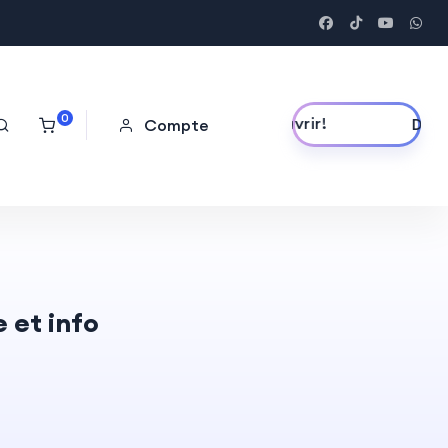
0
Découvrir!
Compte
 et info