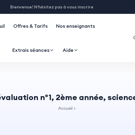
Bienvenue! N'hésitez pas à vous inscrire
il
Offres & Tarifs
Nos enseignants
Extrais séances
Aide
évaluation n°1, 2ème année, science
Accueil