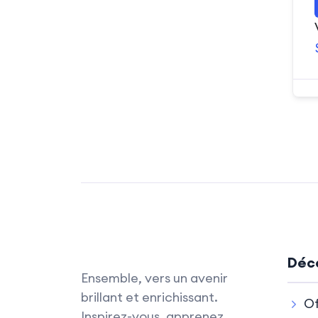
Déco
Ensemble, vers un avenir
brillant et enrichissant.
Of
Inspirez-vous, apprenez,