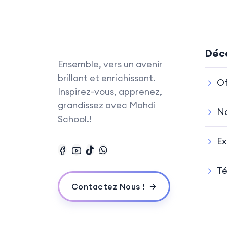
Déco
Ensemble, vers un avenir
brillant et enrichissant.
Of
Inspirez-vous, apprenez,
grandissez avec Mahdi
No
School.!
Ex
T
Contactez Nous !