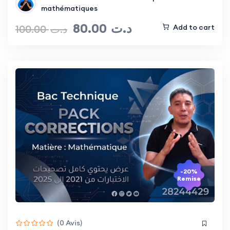
mathématiques
80.00
د.ت
100.00
د.ت
Add to cart
-20%
Remise
(0 Avis)