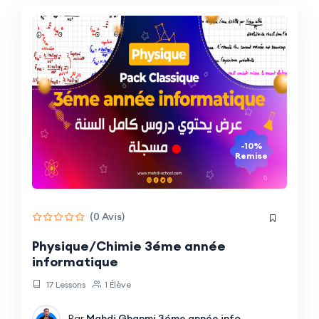
-10%
Remise
(0 Avis)
Physique/Chimie 3éme année
informatique
17 Lessons
1 Élève
Par
Mahdi Ghanmi
3éme année info