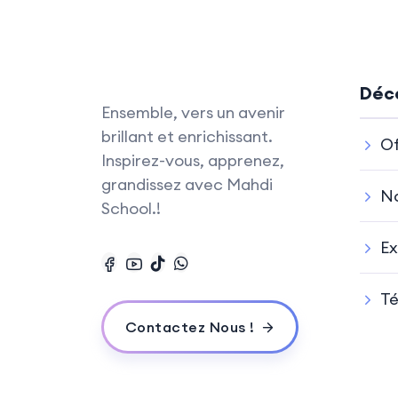
Déco
Ensemble, vers un avenir
brillant et enrichissant.
Of
Inspirez-vous, apprenez,
grandissez avec Mahdi
No
School.!
Ex
T
Contactez Nous !