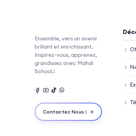
Déco
Ensemble, vers un avenir
brillant et enrichissant.
Of
Inspirez-vous, apprenez,
grandissez avec Mahdi
No
School.!
Ex
T
Contactez Nous !