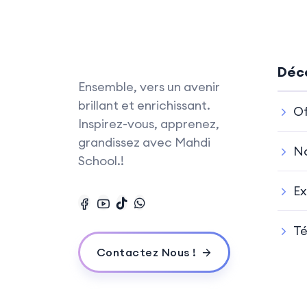
Déco
Ensemble, vers un avenir
brillant et enrichissant.
Of
Inspirez-vous, apprenez,
grandissez avec Mahdi
No
School.!
Ex
T
Contactez Nous !