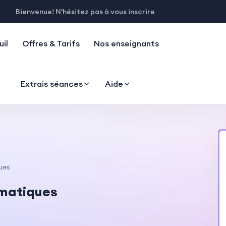
Bienvenue! N'hésitez pas à vous inscrire
il
Offres & Tarifs
Nos enseignants
Extrais séances
Aide
ues
matiques