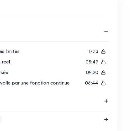
es limites
17:13
 reel
05:49
osée
09:20
rvalle par une fonction continue
06:44