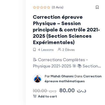
(0 Avis)
Correction épreuve
Physique – Session
principale & contrôle 2021-
2025 (Section Sciences
Expérimentales)
4 Lessons
2 Élèves
📝 Corrections Complètes –
Physique 2021-2025 🎯 📚 Section
Sciences…
Par
Mahdi Ghanmi
Dans
Correction
épreuve mathématiques
80.00
د.ت
100.00
د.ت
Add to cart