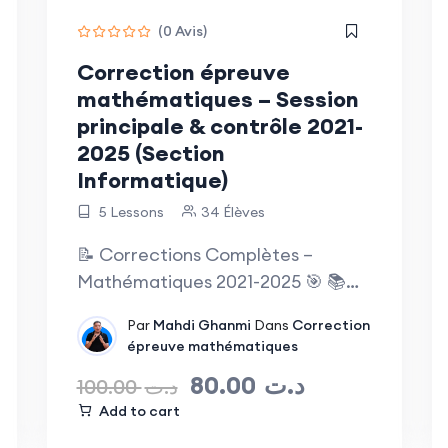
(0 Avis)
Correction épreuve
mathématiques – Session
principale & contrôle 2021-
2025 (Section
Informatique)
5 Lessons
34 Élèves
📝 Corrections Complètes –
Mathématiques 2021-2025 🎯 📚
Section Informatique…
Par
Mahdi Ghanmi
Dans
Correction
épreuve mathématiques
80.00
د.ت
100.00
د.ت
Add to cart