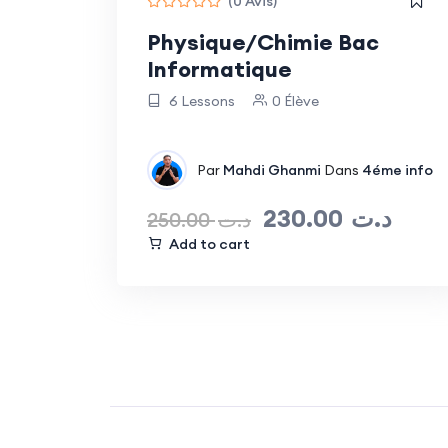
(0 Avis)
Physique/Chimie Bac
Informatique
6 Lessons
0 Élève
Par
Mahdi Ghanmi
Dans
4éme info
230.00
د.ت
250.00
د.ت
Add to cart