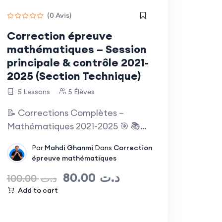
(0 Avis)
Correction épreuve
mathématiques – Session
principale & contrôle 2021-
2025 (Section Technique)
5 Lessons
5 Élèves
📝 Corrections Complètes –
Mathématiques 2021-2025 🎯 📚
Section Technique…
Par
Mahdi Ghanmi
Dans
Correction
épreuve mathématiques
80.00
د.ت
100.00
د.ت
Add to cart