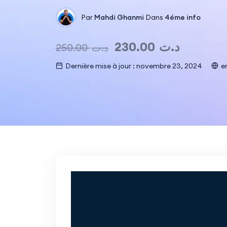
Par
Mahdi Ghanmi
Dans
4éme info
230.00
د.ت
250.00
د.ت
Dernière mise à jour : novembre 23, 2024
e