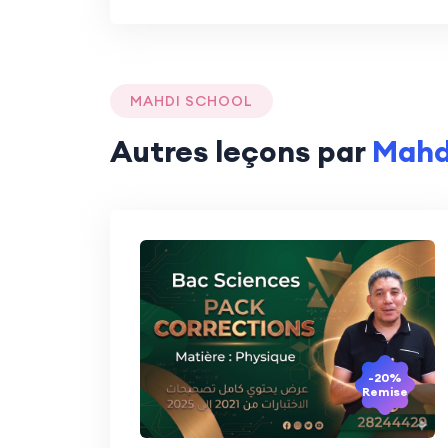
MAHDI SCHOOL
Autres leçons par
Mahd
-20%
Remise