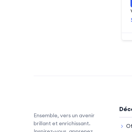
Déco
Ensemble, vers un avenir
brillant et enrichissant.
Of
Inspirez-vous, apprenez,