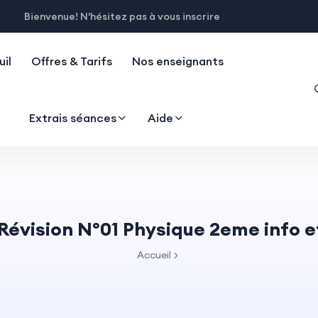
Bienvenue! N'hésitez pas à vous inscrire
il
Offres & Tarifs
Nos enseignants
Extrais séances
Aide
 Révision N°01 Physique 2eme info e
Accueil