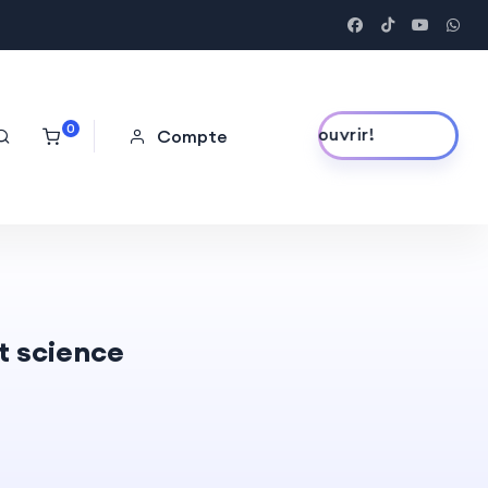
0
Découvrir!
Compte
t science