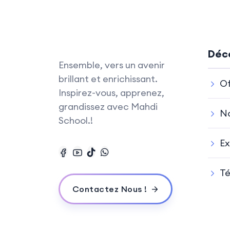
Déco
Ensemble, vers un avenir
brillant et enrichissant.
Of
Inspirez-vous, apprenez,
grandissez avec Mahdi
No
School.!
Ex
T
Contactez Nous !