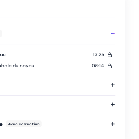
yau
13:25
mbole du noyau
08:14
e
Avec correction