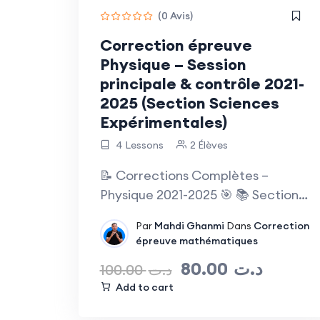
(0 Avis)
Correction épreuve
Physique – Session
principale & contrôle 2021-
2025 (Section Sciences
Expérimentales)
4 Lessons
2 Élèves
📝 Corrections Complètes –
Physique 2021-2025 🎯 📚 Section
Sciences…
Par
Mahdi Ghanmi
Dans
Correction
épreuve mathématiques
80.00
د.ت
100.00
د.ت
Add to cart