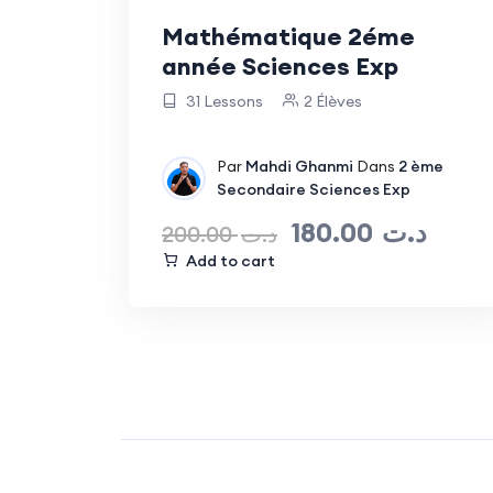
Mathématique 2éme
année Sciences Exp
31 Lessons
2 Élèves
Par
Mahdi Ghanmi
Dans
2 ème
Secondaire Sciences Exp
180.00
د.ت
200.00
د.ت
Add to cart