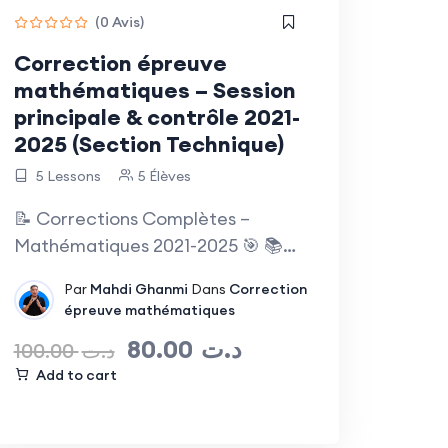
(0 Avis)
Correction épreuve
mathématiques – Session
principale & contrôle 2021-
2025 (Section Technique)
5 Lessons
5 Élèves
📝 Corrections Complètes –
Mathématiques 2021-2025 🎯 📚
Section Technique…
Par
Mahdi Ghanmi
Dans
Correction
épreuve mathématiques
80.00
د.ت
100.00
د.ت
Add to cart