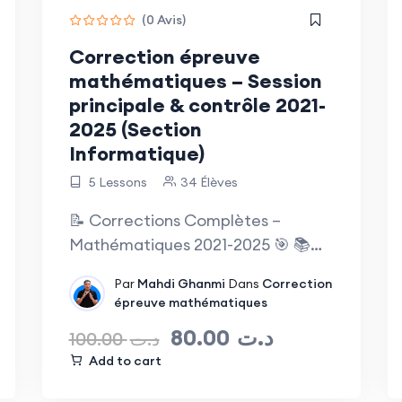
(0 Avis)
Correction épreuve
mathématiques – Session
principale & contrôle 2021-
2025 (Section
Informatique)
5 Lessons
34 Élèves
📝 Corrections Complètes –
Mathématiques 2021-2025 🎯 📚
Section Informatique…
Par
Mahdi Ghanmi
Dans
Correction
épreuve mathématiques
80.00
د.ت
100.00
د.ت
Add to cart