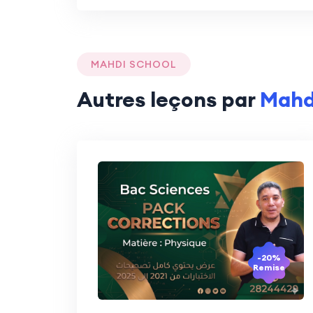
MAHDI SCHOOL
Autres leçons par
Mahd
-20%
Remise