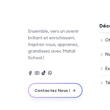
Déco
Ensemble, vers un avenir
brillant et enrichissant.
Of
Inspirez-vous, apprenez,
grandissez avec Mahdi
No
School.!
Ex
T
Contactez Nous !