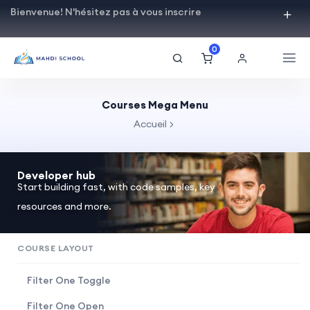
Bienvenue! N'hésitez pas à vous inscrire
0
Courses Mega Menu
Accueil
Developer hub
Start building fast, with code samples, key
resources and more.
COURSE LAYOUT
Filter One Toggle
Filter One Open