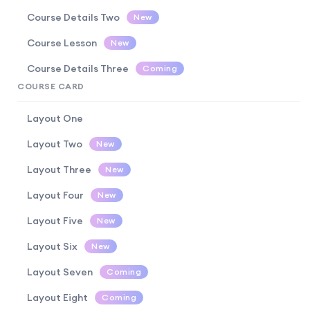
Course Details Two
New
Course Lesson
New
Course Details Three
Coming
COURSE CARD
Layout One
Layout Two
New
Layout Three
New
Layout Four
New
Layout Five
New
Layout Six
New
Layout Seven
Coming
Layout Eight
Coming