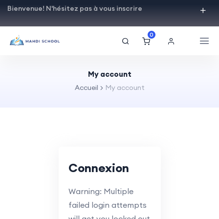
Bienvenue! N'hésitez pas à vous inscrire
0
My account
Accueil
My account
Connexion
Warning: Multiple
failed login attempts
will get you locked out