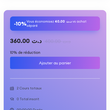
Vous économisez
40.00
د.ت
vs achat
-10%
séparé
360.00
د.ت
400.00
د.ت
10% de réduction
Ajouter au panier
2 Cours totaux
0 Total inscrit
00:00:00 Durée