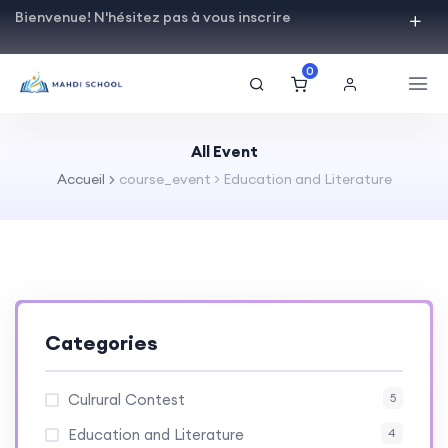
Bienvenue! N'hésitez pas à vous inscrire
0
All Event
Accueil
course_event > Education and Literature
Categories
Culrural Contest
5
Education and Literature
4