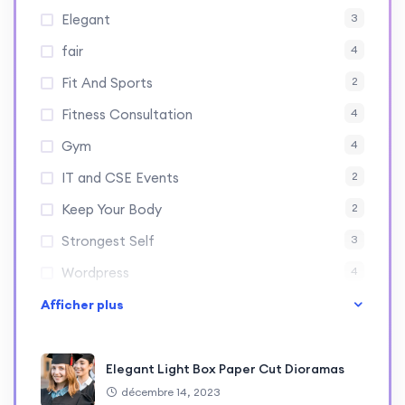
Elegant
3
fair
4
Fit And Sports
2
Fitness Consultation
4
Gym
4
IT and CSE Events
2
Keep Your Body
2
Strongest Self
3
Wordpress
4
Afficher plus
Elegant Light Box Paper Cut Dioramas
décembre 14, 2023