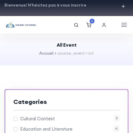
Bienvenue! N'hésitez pas à vous inscrire
0
All Event
Accueil
course_event > ict
Categories
Culrural Contest
5
Education and Literature
4