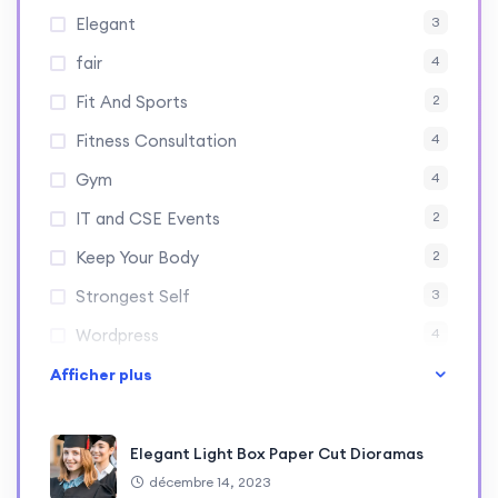
Elegant
3
fair
4
Fit And Sports
2
Fitness Consultation
4
Gym
4
IT and CSE Events
2
Keep Your Body
2
Strongest Self
3
Wordpress
4
Afficher plus
Elegant Light Box Paper Cut Dioramas
décembre 14, 2023