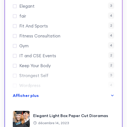
Elegant
3
fair
4
Fit And Sports
2
Fitness Consultation
4
Gym
4
IT and CSE Events
2
Keep Your Body
2
Strongest Self
3
Wordpress
4
Afficher plus
Elegant Light Box Paper Cut Dioramas
décembre 14, 2023