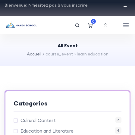
Bienvenue! N'hésitez pas à vous inscrire
0
All Event
Accueil
course_event > learn education
Categories
Culrural Contest
5
Education and Literature
4