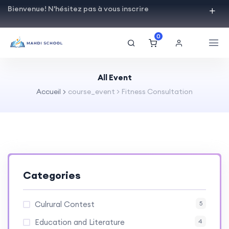
Bienvenue! N'hésitez pas à vous inscrire
0
All Event
Accueil
course_event > Fitness Consultation
Categories
Culrural Contest
5
Education and Literature
4