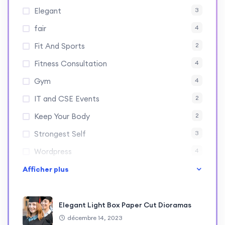
Elegant
3
fair
4
Fit And Sports
2
Fitness Consultation
4
Gym
4
IT and CSE Events
2
Keep Your Body
2
Strongest Self
3
Wordpress
4
Afficher plus
Elegant Light Box Paper Cut Dioramas
décembre 14, 2023