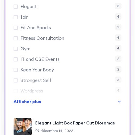
Elegant
3
fair
4
Fit And Sports
2
Fitness Consultation
4
Gym
4
IT and CSE Events
2
Keep Your Body
2
Strongest Self
3
Wordpress
4
Afficher plus
Elegant Light Box Paper Cut Dioramas
décembre 14, 2023