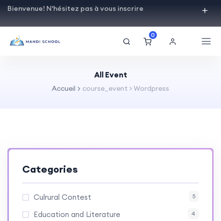
Bienvenue! N'hésitez pas à vous inscrire
0
All Event
Accueil
course_event > Wordpress
Categories
Culrural Contest
5
Education and Literature
4