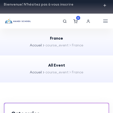
Bienvenue! N'hésitez pas à vous inscrire
0
France
Accueil
course_event > France
All Event
Accueil
course_event > France