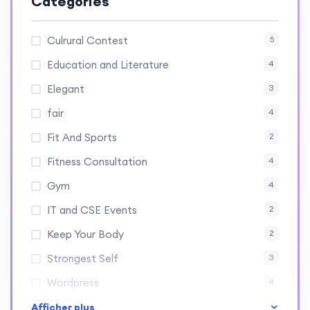
Categories
Culrural Contest
5
Education and Literature
4
Elegant
3
fair
4
Fit And Sports
2
Fitness Consultation
4
Gym
4
IT and CSE Events
2
Keep Your Body
2
Strongest Self
3
Wordpress
4
Afficher plus